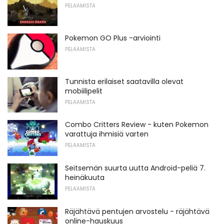
PELAAMISTA
Pokemon GO Plus -arviointi
PELAAMISTA
Tunnista erilaiset saatavilla olevat
mobiilipelit
PELAAMISTA
Combo Critters Review - kuten Pokemon
varattuja ihmisiä varten
PELAAMISTA
Seitsemän suurta uutta Android-peliä 7.
heinäkuuta
PELAAMISTA
Räjähtävä pentujen arvostelu - räjähtävä
online-hauskuus