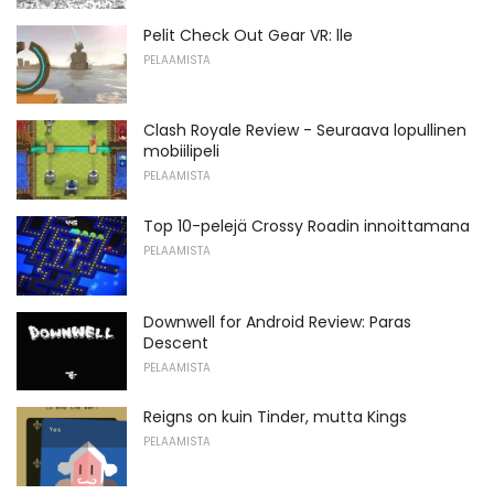
Pelit Check Out Gear VR: lle
PELAAMISTA
Clash Royale Review - Seuraava lopullinen
mobiilipeli
PELAAMISTA
Top 10-pelejä Crossy Roadin innoittamana
PELAAMISTA
Downwell for Android Review: Paras
Descent
PELAAMISTA
Reigns on kuin Tinder, mutta Kings
PELAAMISTA